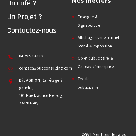
Nos métiers
Un café ?
Un Projet ?
Enseigne &
Signalétique
Contactez-nous
Affichage évènementiel
Stand & exposition
04 79 52 42 89
Objet publicitaire &
Cadeau d’entreprise
contact@pubconsulting.com
Textile
Bât AGRION, 1er étage à
publicitaire
gauche,
101 Rue Maurice Herzog,
73420 Mery
CGV
|
Mentions légales