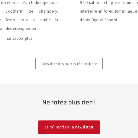
tion et pose d’un habillage pour
Réalisation et pose d’une e
ce Ecotherm de Chambéry.
intérieure en forex 10mm laqué
ce Texto nous a confié la
de My Digital School.
tion des enseignes en …
En savoir plus
Consulter nos autres réalisations
Ne ratez plus rien !
Je m’inscris à la newsletter