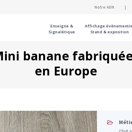
Notre ADN |
Enseigne &
Affichage évènementie
Signalétique
Stand & exposition
ini banane fabriqué
en Europe
Méti
Objet p