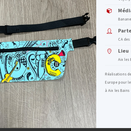
Médi
Banane
Part
CA des
Lieu
Aix les
Réalisations d
Europe pour le
à Aix les Bains