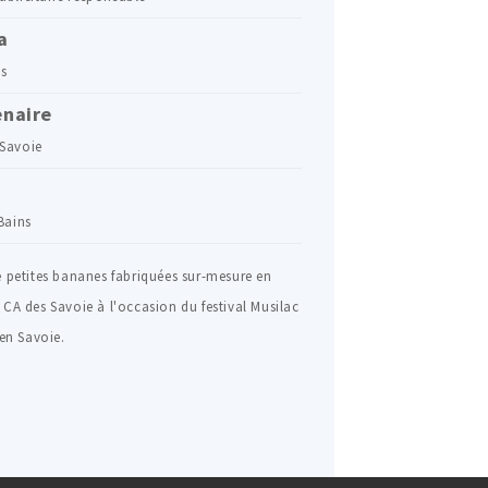
a
s
enaire
 Savoie
 Bains
e petites bananes fabriquées sur-mesure en
 CA des Savoie à l'occasion du festival Musilac
 en Savoie.