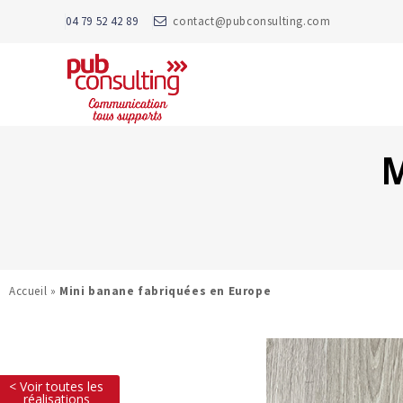
04 79 52 42 89
contact@pubconsulting.com
M
Accueil
»
Mini banane fabriquées en Europe
< Voir toutes les
réalisations