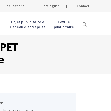
Réalisations |
Catalogues |
Contact
l
Objet publicitaire &
Textile
Cadeau d’entreprise
publicitaire
RPET
e
er
ublicitaire responsable