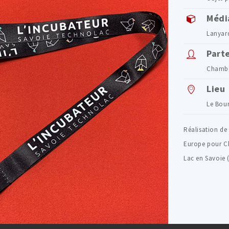
Médi
Lanyar
Part
Chambé
Lieu
Le Bour
Réalisation de 
Europe pour C
Lac en Savoie (