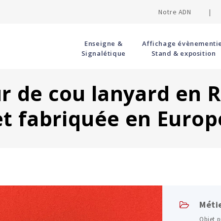
Notre ADN |
Enseigne &
Affichage évènementie
Signalétique
Stand & exposition
r de cou lanyard en 
et fabriquée en Europ
Méti
Objet p