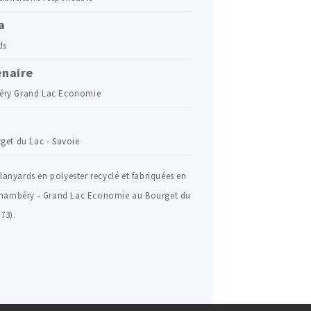
a
ds
enaire
ry Grand Lac Economie
get du Lac - Savoie
lanyards en polyester recyclé et fabriquées en
hambéry - Grand Lac Economie au Bourget du
73).