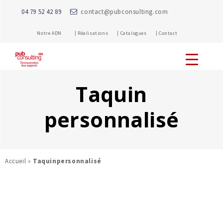
04 79 52 42 89
contact@pubconsulting.com
Notre ADN |
Réalisations |
Catalogues |
Contact
Taquin
personnalisé
Accueil
»
Taquinpersonnalisé