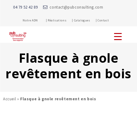
04 79 52 42 89
contact@pubconsulting.com
Notre ADN |
Réalisations |
Catalogues |
Contact
Flasque à gnole
revêtement en bois
Accueil
»
Flasque à gnole revêtement en bois