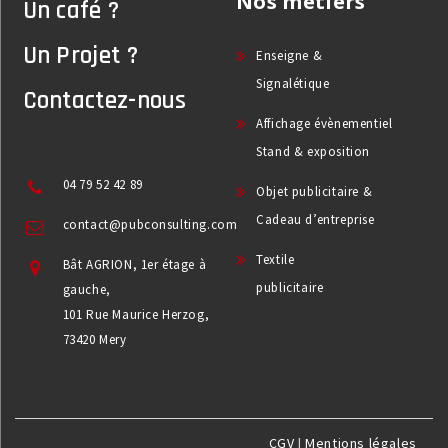
Nos métiers
Un café ?
Un Projet ?
Enseigne &
Signalétique
Contactez-nous
Affichage évènementiel
Stand & exposition
04 79 52 42 89
Objet publicitaire &
Cadeau d’entreprise
contact@pubconsulting.com
Textile
Bât AGRION, 1er étage à
publicitaire
gauche,
101 Rue Maurice Herzog,
73420 Mery
CGV
|
Mentions légales