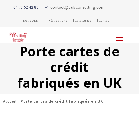
04 79 52 42 89
contact@pubconsulting.com
Notre ADN |
Réalisations |
Catalogues |
Contact
Porte cartes de
crédit
fabriqués en UK
Accueil
»
Porte cartes de crédit fabriqués en UK