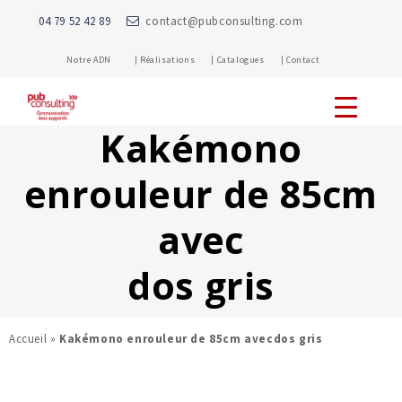
04 79 52 42 89
contact@pubconsulting.com
Notre ADN |
Réalisations |
Catalogues |
Contact
Kakémono
enrouleur de 85cm
avec
dos gris
Accueil
»
Kakémono enrouleur de 85cm avecdos gris