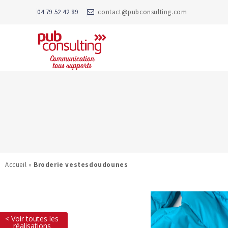
04 79 52 42 89
contact@pubconsulting.com
Accueil
»
Broderie vestesdoudounes
< Voir toutes les
réalisations