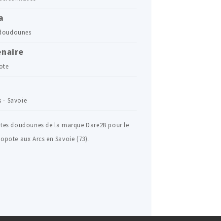
a
 doudounes
enaire
ote
s - Savoie
stes doudounes de la marque Dare2B pour le
Popote aux Arcs en Savoie (73).