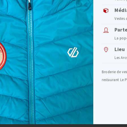
Médi
Vestes
Part
La pop
Lieu
Les Arc
Broderie de ve
restaurant Le 