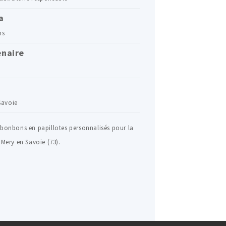
a
ns
enaire
Savoie
 bonbons en papillotes personnalisés pour la
 Mery en Savoie (73).