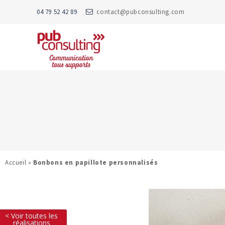
04 79 52 42 89
contact@pubconsulting.com
Accueil
»
Bonbons en papillote personnalisés
< Voir toutes les
réalisations