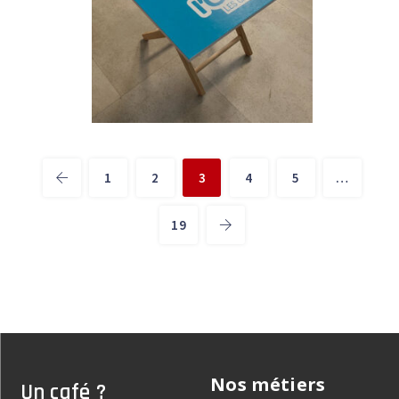
1
2
3
4
5
…
19
Nos métiers
Un café ?