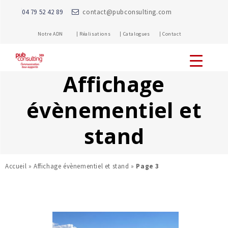
04 79 52 42 89
contact@pubconsulting.com
Notre ADN |
Réalisations |
Catalogues |
Contact
Affichage
évènementiel et
stand
Accueil
»
Affichage évènementiel et stand
»
Page 3