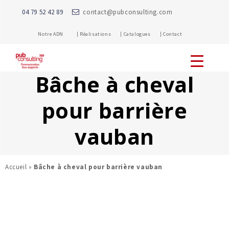
04 79 52 42 89
contact@pubconsulting.com
Notre ADN |
Réalisations |
Catalogues |
Contact
Bâche à cheval
pour barrière
vauban
Accueil
»
Bâche à cheval pour barrière vauban