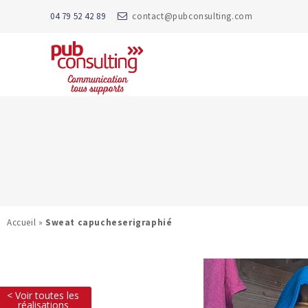
04 79 52 42 89
contact@pubconsulting.com
Accueil
»
Sweat capucheserigraphié
< Voir toutes les
réalisations