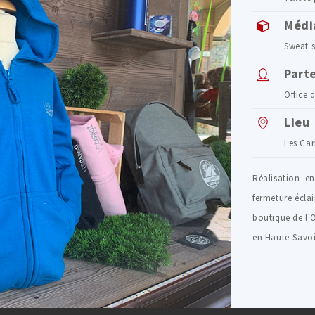
Médi
Sweat s
Part
Office 
Lieu
Les Car
Réalisation en
fermeture écla
boutique de l'
en Haute-Savoi