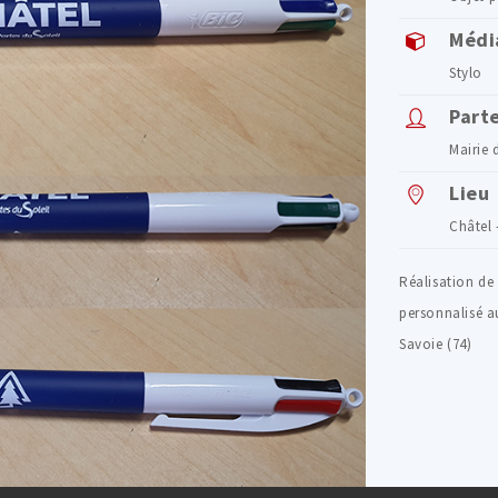
Médi
Stylo
Part
Mairie 
Lieu
Châtel 
Réalisation de
personnalisé a
Savoie (74)