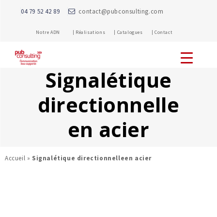
04 79 52 42 89
contact@pubconsulting.com
Notre ADN |
Réalisations |
Catalogues |
Contact
Signalétique
directionnelle
en acier
Accueil
»
Signalétique directionnelleen acier