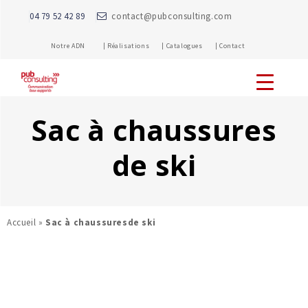
04 79 52 42 89
contact@pubconsulting.com
Notre ADN |
Réalisations |
Catalogues |
Contact
Sac à chaussures
de ski
Accueil
»
Sac à chaussuresde ski