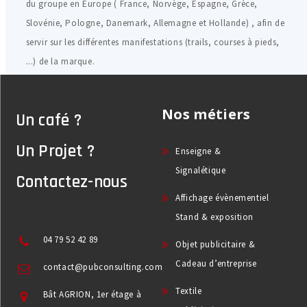
du groupe en Europe ( France, Norvège, Espagne, Grèce,
Slovénie, Pologne, Danemark, Allemagne et Hollande) , afin de
servir sur les différentes manifestations (trails, courses à pieds,
...) de la marque.
Nos métiers
Un café ?
Un Projet ?
Enseigne &
Signalétique
Contactez-nous
Affichage évènementiel
Stand & exposition
04 79 52 42 89
Objet publicitaire &
Cadeau d’entreprise
contact@pubconsulting.com
Textile
Bât AGRION, 1er étage à