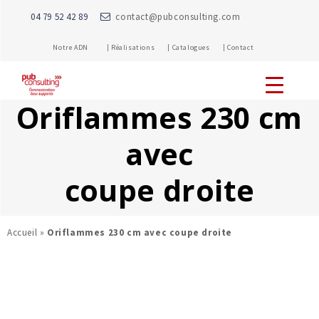
04 79 52 42 89
contact@pubconsulting.com
Notre ADN |
Réalisations |
Catalogues |
Contact
Oriflammes 230 cm
avec
coupe droite
Accueil
»
Oriflammes 230 cm avec coupe droite