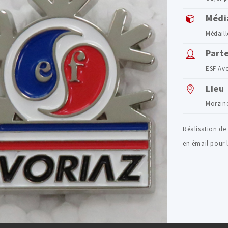
Médi
Médaill
Part
ESF Av
Lieu
Morzine
Réalisation de
en émail pour 