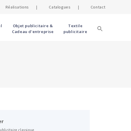
Réalisations |
Catalogues |
Contact
l
Objet publicitaire &
Textile
Cadeau d’entreprise
publicitaire
e
er
ublicitaire classique