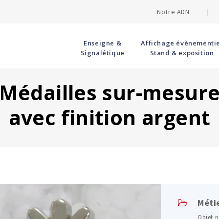
Notre ADN |
Enseigne &
Affichage évènementie
Signalétique
Stand & exposition
Médailles sur-mesur
avec finition argent
Méti
Objet p