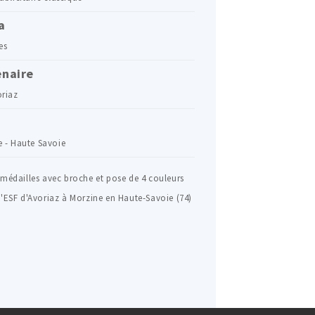
a
es
enaire
oriaz
 - Haute Savoie
 médailles avec broche et pose de 4 couleurs
l'ESF d'Avoriaz à Morzine en Haute-Savoie (74)