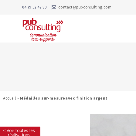
04 79 52 42 89
contact@pubconsulting.com
Accueil
»
Médailles sur-mesureavec finition argent
< Voir toutes les
réalisations