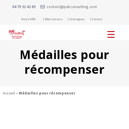
04 79 52 42 89
contact@pubconsulting.com
Notre ADN |
Réalisations |
Catalogues |
Contact
Médailles pour
récompenser
Accueil
»
Médailles pour récompenser