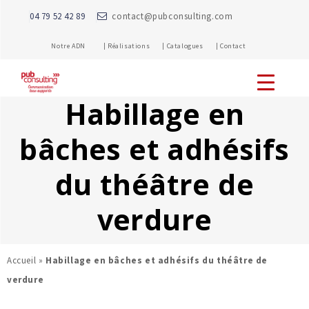
04 79 52 42 89
contact@pubconsulting.com
Notre ADN |
Réalisations |
Catalogues |
Contact
Habillage en
bâches et adhésifs
du théâtre de
verdure
Accueil
»
Habillage en bâches et adhésifs du théâtre de
verdure