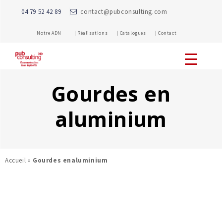
04 79 52 42 89
contact@pubconsulting.com
Notre ADN |
Réalisations |
Catalogues |
Contact
Gourdes en
aluminium
Accueil
»
Gourdes enaluminium