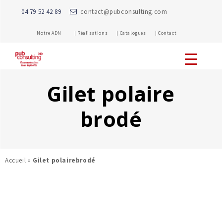
04 79 52 42 89
contact@pubconsulting.com
Notre ADN |
Réalisations |
Catalogues |
Contact
Gilet polaire
brodé
Accueil
»
Gilet polairebrodé