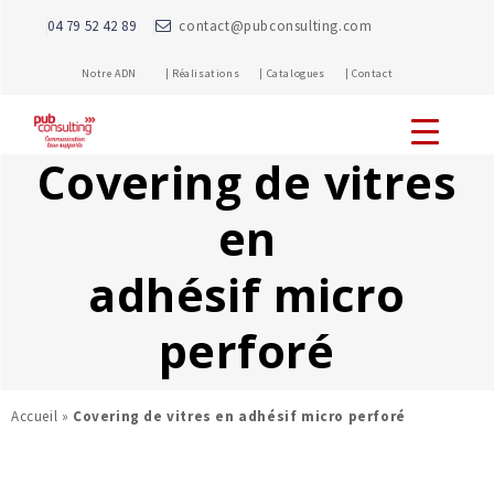
04 79 52 42 89
contact@pubconsulting.com
Notre ADN |
Réalisations |
Catalogues |
Contact
Covering de vitres
en
adhésif micro
perforé
Accueil
»
Covering de vitres en adhésif micro perforé