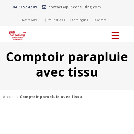
04 79 52 42 89
contact@pubconsulting.com
Notre ADN |
Réalisations |
Catalogues |
Contact
Comptoir parapluie
avec tissu
Accueil
»
Comptoir parapluie avec tissu