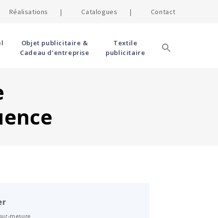
Réalisations |
Catalogues |
Contact
l
Objet publicitaire &
Textile
Cadeau d’entreprise
publicitaire
e
uence
er
 sur-mesure