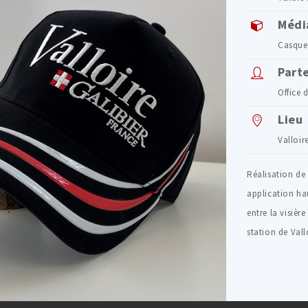
Médi
Casque
Part
Office 
Lieu
Valloir
Réalisation de
application ha
entre la visière
station de Vall