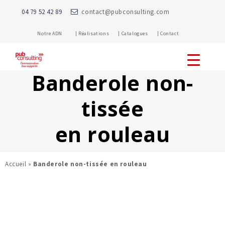
04 79 52 42 89
contact@pubconsulting.com
Notre ADN |
Réalisations |
Catalogues |
Contact
Banderole non-
tissée
en rouleau
Accueil
»
Banderole non-tissée en rouleau