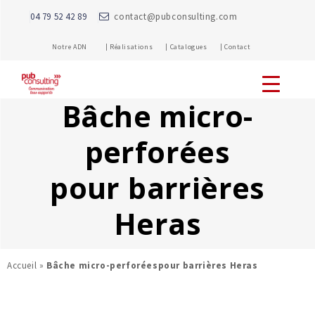
04 79 52 42 89
contact@pubconsulting.com
Notre ADN |
Réalisations |
Catalogues |
Contact
Bâche micro-
perforées
pour barrières
Heras
Accueil
»
Bâche micro-perforéespour barrières Heras