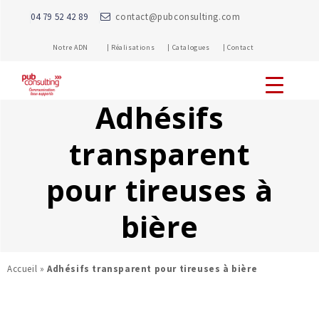
04 79 52 42 89
contact@pubconsulting.com
Notre ADN |
Réalisations |
Catalogues |
Contact
Adhésifs
transparent
pour tireuses à
bière
Accueil
»
Adhésifs transparent pour tireuses à bière