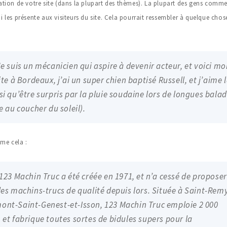
ation de votre site (dans la plupart des thèmes). La plupart des gens comm
i les présente aux visiteurs du site. Cela pourrait ressembler à quelque ch
Je suis un mécanicien qui aspire à devenir acteur, et voici m
ite à Bordeaux, j’ai un super chien baptisé Russell, et j’aime 
si qu’être surpris par la pluie soudaine lors de longues bala
e au coucher du soleil).
e cela :
 123 Machin Truc a été créée en 1971, et n’a cessé de proposer
des machins-trucs de qualité depuis lors. Située à Saint-Rem
nt-Saint-Genest-et-Isson, 123 Machin Truc emploie 2 000
 et fabrique toutes sortes de bidules supers pour la